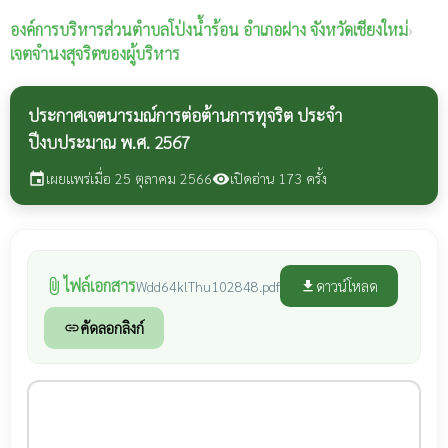
องค์การบริหารส่วนตำบลโป่งน้ำร้อน
อำเภอฝาง จังหวัดเชียงใหม่
›
เจตจำนงสุจริตของผู้บริหาร
ประกาศเจตนารมณ์การต่อต้านการทุจริต ประจำ
ปีงบประมาณ พ.ศ. 2567
เผยแพร่เมื่อ 25 ตุลาคม 2566
เปิดอ่าน 173 ครั้ง
event
visibility
ไฟล์เอกสาร
attach_file
ดาวน์โหลด
Wdd64klThu102848.pdf
file_download
คัดลอกลิงก์
link