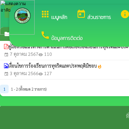
arrow_back_ios
ยินดีต้อนรับสู่เว
กลับเมนูหลัก
apps
today
inf
เมนูหลัก
ส่วนราชการ
call
แนวปฏิบัติการจัดการเรื่องร้องเรียนการทุจริตแล
folder
ข้อมูลการติดต่อ
คู่มือหรือแนวทางการดำเนินการต่อเรื่องร้องเรียนการทุจริตและป
7 ตุลาคม 2567
110
event
visibility
เงื่อนไขการร้องเรียนการทุจริตและประพฤติมิชอบ
whatshot
3 ตุลาคม 2566
127
event
visibility
1
1 - 2 (ทั้งหมด 2 รายการ)
ท