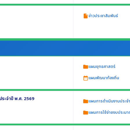
ข่าวประชาสัมพันธ์
insert_drive_file
หรือภารกิจของหน่วยงาน
แผนยุทธศาสตร์
folder
แผนพัฒนาท้องถิ่น
date_range
างน้อยประกอบด้วย
ระจำปี พ.ศ. 2569
แผนการดำเนินงานประจำ
folder
แผนการใช้จ่ายงบประมา
folder
ย่างน้อยประกอบด้วย
นการ