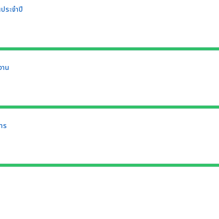
ประจำปี
งาน
การ