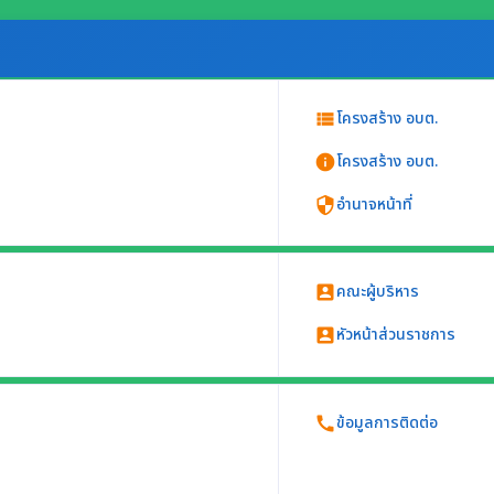
โครงสร้าง อบต.
view_list
โครงสร้าง อบต.
info
อำนาจหน้าที่
security
ย ส่วน กลุ่ม
นการแสดงข้อมูลกฎหมายทั้งฉบับ)
จำ
คณะผู้บริหาร
account_box
หัวหน้าส่วนราชการ
account_box
่วยงาน อย่างน้อยประกอบด้วย
ข้อมูลการติดต่อ
call